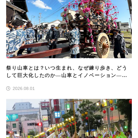
祭り山車とは？いつ生まれ、なぜ練り歩き、どう
して巨大化したのか―山車とイノベーション―＜
前編＞
2026.08.01