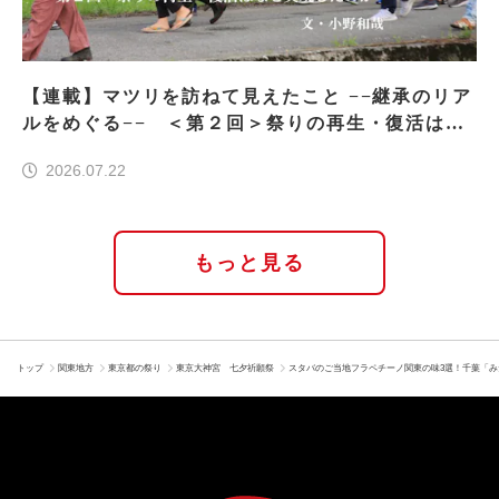
【連載】マツリを訪ねて見えたこと −−継承のリア
ルをめぐる−− ＜第２回＞祭りの再生・復活はな
ぜ実現したのか
2026.07.22
もっと見る
トップ
関東地方
東京都の祭り
東京大神宮 七夕祈願祭
スタバのご当地フラペチーノ関東の味3選！千葉「