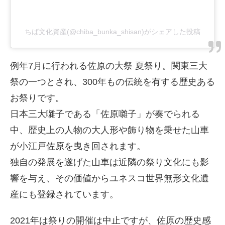
ちば文化資産(@chiba_bunka_shisan)がシェアした投稿
例年7月に行われる佐原の大祭 夏祭り。関東三大
祭の一つとされ、300年もの伝統を有する歴史ある
お祭りです。
日本三大囃子である「佐原囃子」が奏でられる
中、歴史上の人物の大人形や飾り物を乗せた山車
が小江戸佐原を曳き回されます。
独自の発展を遂げた山車は近隣の祭り文化にも影
響を与え、その価値からユネスコ世界無形文化遺
産にも登録されています。
2021年は祭りの開催は中止ですが、佐原の歴史感