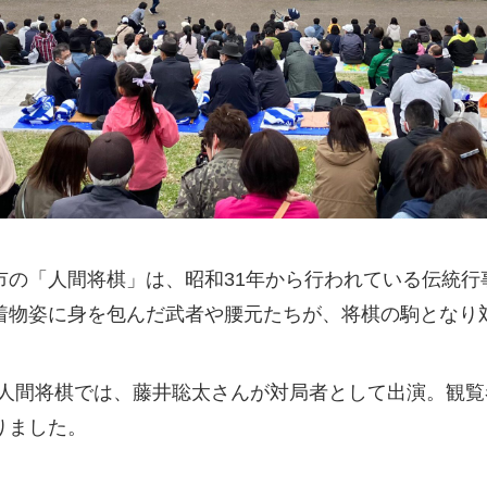
の「人間将棋」は、昭和31年から行われている伝統行事で
着物姿に身を包んだ武者や腰元たちが、将棋の駒となり
天童人間将棋では、藤井聡太さんが対局者として出演。観覧
りました。