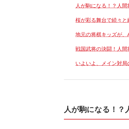
人が駒になる！？人間
桜が彩る舞台で続々と
地元の将棋キッズが、
戦国武将の決闘！人間
いよいよ、メイン対局
人が駒になる！？