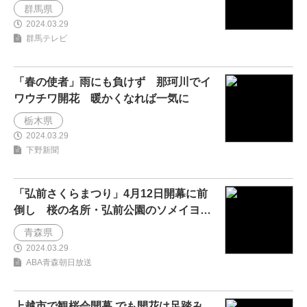
群馬県
2024.03.29
群馬テレビ
「春の使者」雨にも負けず 那珂川でイ
ワウチワ開花 暖かくなれば一気に
栃木県
2024.03.29
下野新聞
「弘前さくらまつり」4月12日開幕に前
倒し 桜の名所・弘前公園のソメイヨシ
ノの開花予想は4月14日
青森県
2024.03.29
ABA青森朝日放送
上越市で観桜会開幕 でも開花は足踏み…