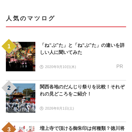
人気のマツログ
「ね“ぷ”た」と「ね“ぶ”た」の違いを詳
1
しい人に聞いてみた
PR
2020年9月10日(木)
関西各地のだんじり祭りを比較！それぞ
2
れの見どころをご紹介！
2026年8月1日(土)
増上寺で頂ける御朱印は何種類？徳川将
3