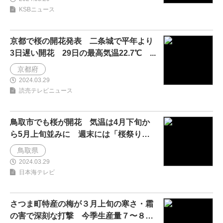
KSBニュース
京都で桜の開花発表 二条城で平年より
3日遅い開花 29日の最高気温22.7℃ ...
京都府
2024.03.29
読売テレビニュース
鳥取市でも桜が開花 気温は4月下旬か
ら5月上旬並みに 週末には「桜祭り」
が行わ...
鳥取県
2024.03.29
日本海テレビ
さつま町特産の梅が３月上旬の寒さ・霜
の害で深刻な打撃 今季生産量７〜８割