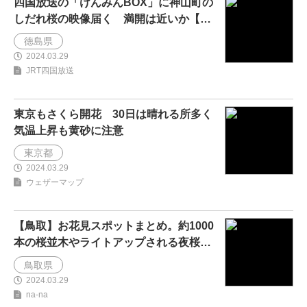
四国放送の「けんみんBOX」に神山町の
しだれ桜の映像届く 満開は近いか【徳
島】...
徳島県
2024.03.29
JRT四国放送
東京もさくら開花 30日は晴れる所多く
気温上昇も黄砂に注意
東京都
2024.03.29
ウェザーマップ
【鳥取】お花見スポットまとめ。約1000
本の桜並木やライトアップされる夜桜ス
ポットも！
鳥取県
2024.03.29
na-na