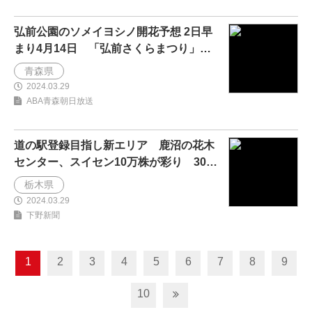
弘前公園のソメイヨシノ開花予想 2日早
まり4月14日 「弘前さくらまつり」会
期も前倒しで4月1...
青森県
2024.03.29
ABA青森朝日放送
道の駅登録目指し新エリア 鹿沼の花木
センター、スイセン10万株が彩り 30、
31日はコーヒーや...
栃木県
2024.03.29
下野新聞
1
2
3
4
5
6
7
8
9
10