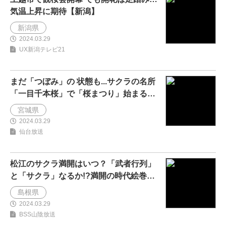
気温上昇に期待【新潟】
新潟県
2024.03.29
UX新潟テレビ21
まだ「つぼみ」の 状態も...サクラの名所
「一目千本桜」で「桜まつり」始まる
〈宮城〉
宮城県
2024.03.29
仙台放送
松江のサクラ満開はいつ？「武者行列」
と「サクラ」なるか!?満開の時代絵巻…
総勢200名の豪華絢...
島根県
2024.03.29
BSS山陰放送