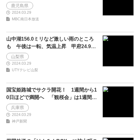
減の見通し 鹿児島
鹿児島県
2024.03.29
MBC南日本放送
山中湖156.0ミリなど激しい雨のところ
も 午後は一転、気温上昇 甲府24.9度
でサクラも開花
山梨県
2024.03.29
UTYテレビ山梨
国宝姫路城でサクラ開花！ 1週間から1
0日ほどで満開へ 「観桜会」は1週間前
倒し
兵庫県
2024.03.29
神戸新聞