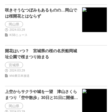
咲きそうなつぼみもあるものの…岡山で
は桜開花とはならず
岡山県
2024.03.29
KSBニュース
開花はいつ？ 宮城県の桜の名所船岡城
址公園で桜まつり始まる
宮城県
2024.03.29
khb東日本放送
上空からサクラや城を一望 津山さくら
まつり「空中散歩」30日と31日に開催
岡山・津山市
岡山県
2024.03.29