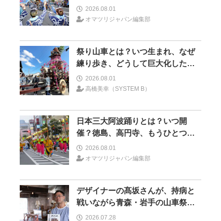
つはどこ？
2026.08.01
オマツリジャパン編集部
祭り山車とは？いつ生まれ、なぜ
練り歩き、どうして巨大化したの
か―山車とイノベーション―＜前
2026.08.01
編＞
高橋美幸（SYSTEM B）
日本三大阿波踊りとは？いつ開
催？徳島、高円寺、もうひとつは
どこ？
2026.08.01
オマツリジャパン編集部
デザイナーの髙坂さんが、持病と
戦いながら青森・岩手の山車祭り
の取材を続けた理由 30の山車祭
2026.07.28