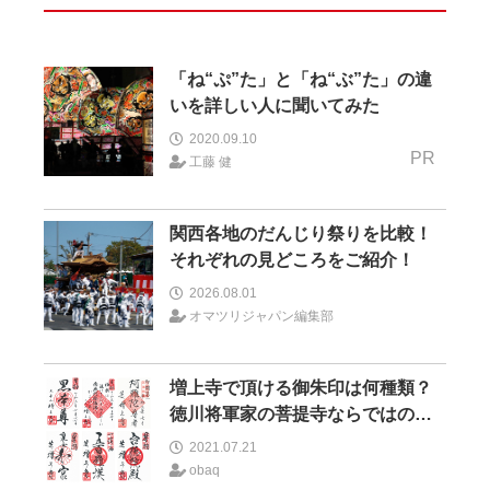
「ね“ぷ”た」と「ね“ぶ”た」の違
いを詳しい人に聞いてみた
2020.09.10
PR
工藤 健
関西各地のだんじり祭りを比較！
それぞれの見どころをご紹介！
2026.08.01
オマツリジャパン編集部
増上寺で頂ける御朱印は何種類？
徳川将軍家の菩提寺ならではの御
朱印も！
2021.07.21
obaq