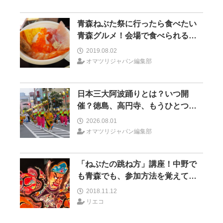
青森ねぶた祭に行ったら食べたい
青森グルメ！会場で食べられるグ
ルメは？
2019.08.02
オマツリジャパン編集部
日本三大阿波踊りとは？いつ開
催？徳島、高円寺、もうひとつは
どこ？
2026.08.01
オマツリジャパン編集部
「ねぶたの跳ね方」講座！中野で
も青森でも、参加方法を覚えてみ
んなでラッセラー！
2018.11.12
リエコ