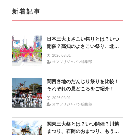
新着記事
日本三大よさこい祭りとは？いつ
開催？高知のよさこい祭り、北海
道のYOSAKOIソーラン、もう一つ
2026.08.01
はどこ？
オマツリジャパン編集部
関西各地のだんじり祭りを比較！
それぞれの見どころをご紹介！
2026.08.01
オマツリジャパン編集部
関東三大祭とは？いつ開催？川越
まつり、石岡のおまつり、もう一