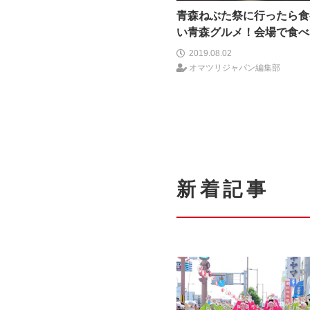
青森ねぶた祭に行ったら食
い青森グルメ！会場で食べ
るグルメは？
2019.08.02
オマツリジャパン編集部
新着記事