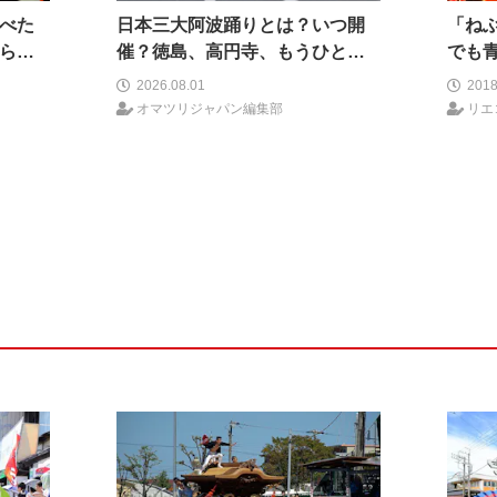
べた
日本三大阿波踊りとは？いつ開
「ね
られ
催？徳島、高円寺、もうひとつ
でも
はどこ？
てみ
2026.08.01
2018
オマツリジャパン編集部
リエ