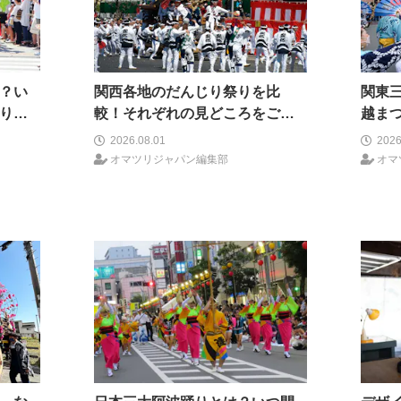
？い
関西各地のだんじり祭りを比
関東
り、
較！それぞれの見どころをご紹
越ま
ン、も
介！
う一
2026.08.01
2026
オマツリジャパン編集部
オマ