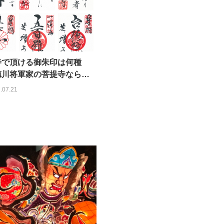
寺で頂ける御朱印は何種
徳川将軍家の菩提寺ならで
御朱印も！
.07.21
q