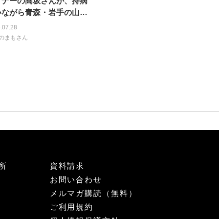
イナーの髙坂さんが、持病
いながら青森・岩手の山車
の取材を続けた理由 30の
.07.28
祭りの魅力、ぎゅっと一冊
のまもさん
所
資料請求
お問い合わせ
メルマガ購読（無料）
ご利用規約