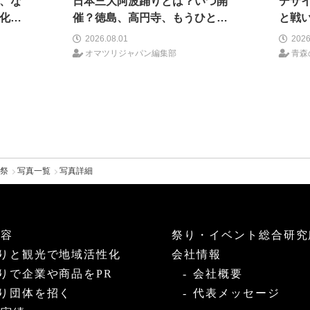
、な
日本三大阿波踊りとは？いつ開
デザ
化し
催？徳島、高円寺、もうひとつ
と戦
ョン
はどこ？
祭り
2026.08.01
2026
山車
オマツリジャパン編集部
青森
に
祭
写真一覧
写真詳細
内容
祭り・イベント総合研究
りと観光で地域活性化
会社情報
りで企業や商品をPR
会社概要
り団体を招く
代表メッセージ