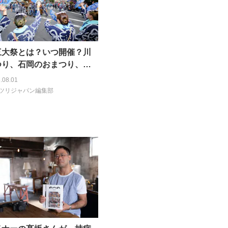
三大祭とは？いつ開催？川
つり、石岡のおまつり、も
つはどこ？
.08.01
ツリジャパン編集部