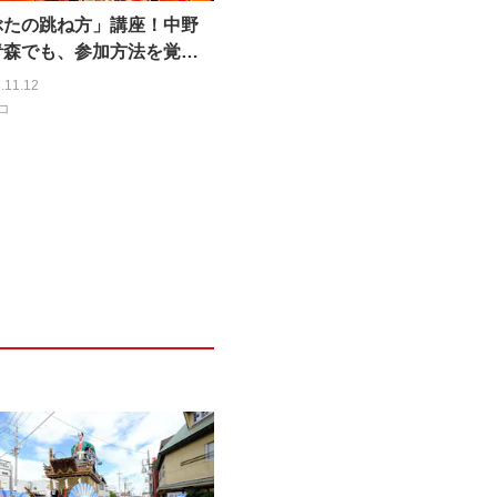
ぶたの跳ね方」講座！中野
青森でも、参加方法を覚え
んなでラッセラー！
.11.12
コ