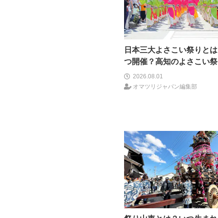
日本三大よさこい祭りとは
つ開催？高知のよさこい祭
北海道のYOSAKOIソーラ
2026.08.01
う一つはどこ？
オマツリジャパン編集部