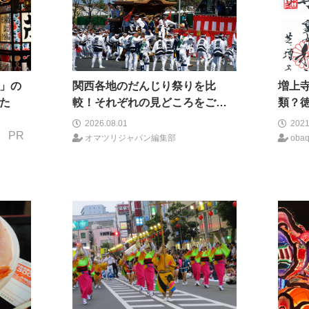
た」の
関西各地のだんじり祭りを比
増上
た
較！それぞれの見どころをご紹
類？
介！
はの
2026.08.01
2021
PR
オマツリジャパン編集部
oba