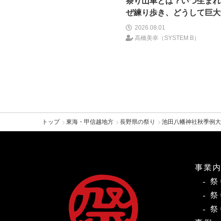
祭り山車とは？いつ生まれ
ぜ練り歩き、どうして巨大
たのか―山車とイノベーシ
2026.08.01
―＜前編＞
高橋美幸（SYSTEM B）
トップ
東海・甲信越地方
長野県の祭り
池田八幡神社秋季例大
事業
祭
祭
祭