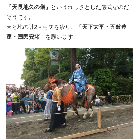
「天長地久の儀」
というれっきとした儀式なのだ
そうです。
天と地の計2回弓矢を絞り、「
天下太平・五穀豊
穣・国民安堵
」を願います。