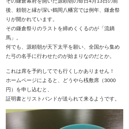
その鎌倉幕府を開いた源頼朝の命日4月13日の前
後、頼朝と縁が深い鶴岡八幡宮では例年、鎌倉祭
りが開かれています。
その鎌倉祭りのラストを締めくくるのが「流鏑
馬」。
何でも、源頼朝が天下太平を願い、全国から集め
た弓の名手に行わせたのが始まりなのだとか。
これは席を予約してでも行くしかありません！
ホームページによると、どうやら桟敷席（3000
円）を申し込むと、
証明書とリストバンドが送られて来るようです。