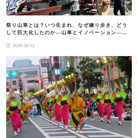
祭り山車とは？いつ生まれ、なぜ練り歩き、どう
して巨大化したのか―山車とイノベーション―＜
前編＞
2026.08.01