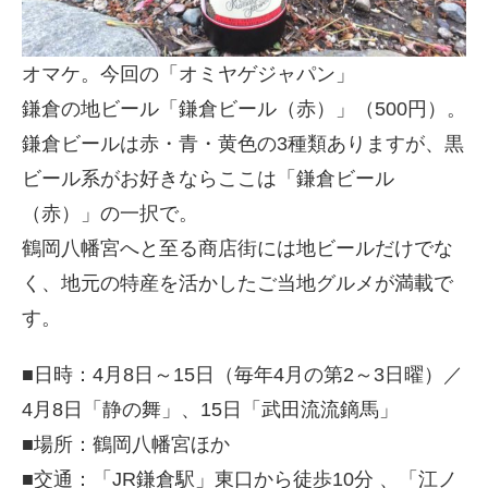
オマケ。今回の「オミヤゲジャパン」
鎌倉の地ビール「鎌倉ビール（赤）」（500円）。
鎌倉ビールは赤・青・黄色の3種類ありますが、黒
ビール系がお好きならここは「鎌倉ビール
（赤）」の一択で。
鶴岡八幡宮へと至る商店街には地ビールだけでな
く、地元の特産を活かしたご当地グルメが満載で
す。
■日時：4月8日～15日（毎年4月の第2～3日曜）／
4月8日「静の舞」、15日「武田流流鏑馬」
■場所：鶴岡八幡宮ほか
■交通：「JR鎌倉駅」東口から徒歩10分 、「江ノ