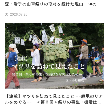
森・岩手の山車祭りの取材を続けた理由 30の山
車祭りの魅力、ぎゅっと一冊に
2026.07.28
【連載】マツリを訪ねて見えたこと −−継承のリア
ルをめぐる−− ＜第２回＞祭りの再生・復活はな
ぜ実現したのか