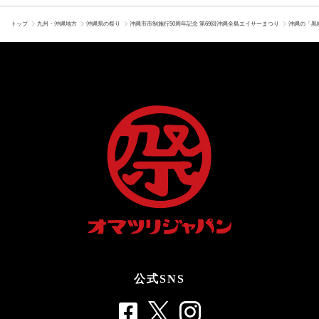
トップ
九州・沖縄地方
沖縄県の祭り
沖縄市市制施行50周年記念 第69回沖縄全島エイサーまつり
沖縄の「黒
公式SNS