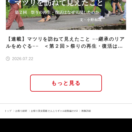
【連載】マツリを訪ねて見えたこと −−継承のリア
ルをめぐる−− ＜第２回＞祭りの再生・復活はな
ぜ実現したのか
2026.07.22
もっと見る
トップ
お祭り総研
お祭り美女図鑑 だんじりギャル総集編その3
画像詳細