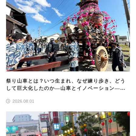
祭り山車とは？いつ生まれ、なぜ練り歩き、どう
して巨大化したのか―山車とイノベーション―＜
前編＞
2026.08.01