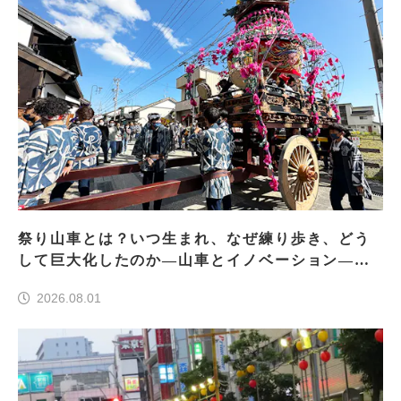
祭り山車とは？いつ生まれ、なぜ練り歩き、どう
して巨大化したのか―山車とイノベーション―＜
前編＞
2026.08.01