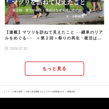
【連載】マツリを訪ねて見えたこと −−継承のリア
ルをめぐる−− ＜第２回＞祭りの再生・復活はな
ぜ実現したのか
2026.07.22
もっと見る
トップ
お祭り総研
お祭り美女図鑑 だんじりギャル総集編その3
画像詳細