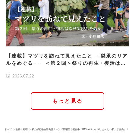
【連載】マツリを訪ねて見えたこと −−継承のリア
ルをめぐる−− ＜第２回＞祭りの再生・復活はな
ぜ実現したのか
2026.07.22
もっと見る
トップ
お祭り総研
和の縁起物を新発見！ハンズ新宿店で開催中「RE-i-WA いい和、たのしい和」が面白い！