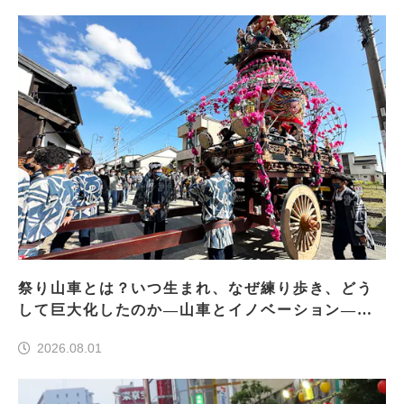
祭り山車とは？いつ生まれ、なぜ練り歩き、どう
して巨大化したのか―山車とイノベーション―＜
前編＞
2026.08.01