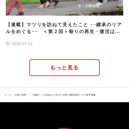
【連載】マツリを訪ねて見えたこと −−継承のリア
ルをめぐる−− ＜第２回＞祭りの再生・復活はな
ぜ実現したのか
2026.07.22
もっと見る
トップ
お祭り総研
「石徹白」これ読めたら天才!? お祭り難読地名クイズ 岐阜県編