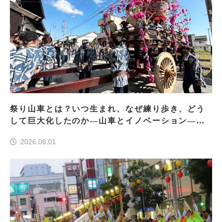
祭り山車とは？いつ生まれ、なぜ練り歩き、どう
して巨大化したのか―山車とイノベーション―＜
前編＞
2026.08.01