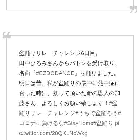
盆踊りリレーチャレンジ6日目。
田中ひろみさんからバトンを受け取り、
名曲『
#EZDODANCE
』を踊りました。
明日は昔、私が盆踊りの最中に熱中症に
合った時に、救って頂いた命の恩人の加
藤さん、よろしくお願い致します！
#盆
踊りリレーチャレンジ
#うちで盆踊ろう
#
コロナに負けるな
#StayHome
#盆踊り
pi
c.twitter.com/28QKLNcWxg