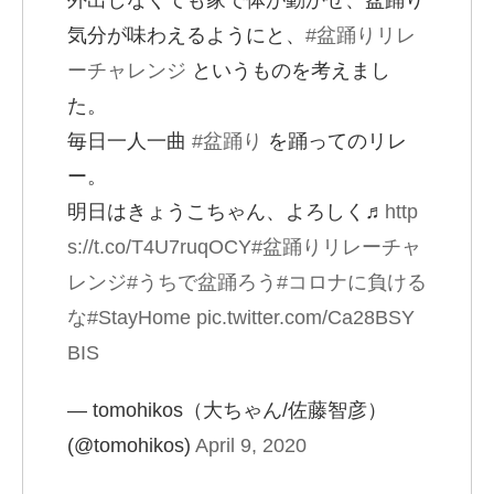
外出しなくても家で体が動かせ、盆踊り
気分が味わえるようにと、
#盆踊りリレ
ーチャレンジ
というものを考えまし
た。
毎日一人一曲
#盆踊り
を踊ってのリレ
ー。
明日はきょうこちゃん、よろしく♬
http
s://t.co/T4U7ruqOCY
#盆踊りリレーチャ
レンジ
#うちで盆踊ろう
#コロナに負ける
な
#StayHome
pic.twitter.com/Ca28BSY
BIS
— tomohikos（大ちゃん/佐藤智彦）
(@tomohikos)
April 9, 2020