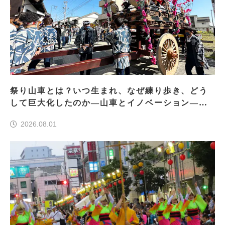
祭り山車とは？いつ生まれ、なぜ練り歩き、どう
して巨大化したのか―山車とイノベーション―＜
前編＞
2026.08.01