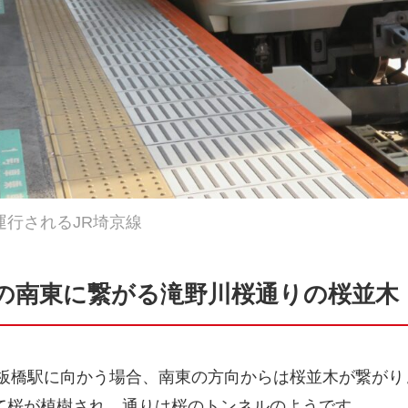
行されるJR埼京線
駅の南東に繋がる滝野川桜通りの桜並木
に板橋駅に向かう場合、南東の方向からは桜並木が繋がり
て桜が植樹され、通りは桜のトンネルのようです。