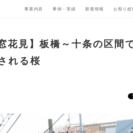
事業内容
事例・実績
新着情報
お祭り総
窓花見】板橋～十条の区間
される桜