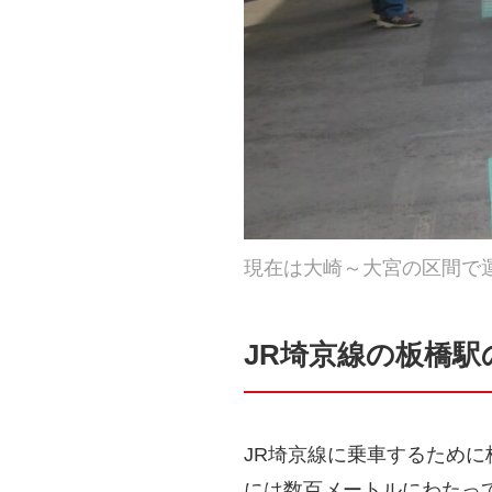
現在は大崎～大宮の区間で運
JR埼京線の板橋
JR埼京線に乗車するため
には数百メートルにわたっ