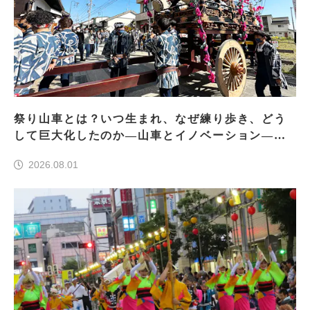
祭り山車とは？いつ生まれ、なぜ練り歩き、どう
して巨大化したのか―山車とイノベーション―＜
前編＞
2026.08.01