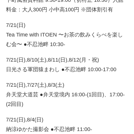
下町風俗資料館 9:30-19:00（切符止 18:30）入館
料金：大人300円 小中高100円 ※団体割引有
7/21(日)
Tea Time with ITOEN 〜お茶の飲みくらべを楽し
む会〜 ●不忍池畔 10:30-
7/21(日),8/10(土),8/11(日),8/12(月・祝)
日光さる軍団猿まわし ●不忍池畔 10:00-17:00
7/21(日),7/27(土),8/3(土)
弁天堂大道芸 ●弁天堂境内 16:00-(1回目)、17:00-
(2回目)
7/21(日),8/4(日)
納涼ゆかた撮影会 ●不忍池畔 11:00-