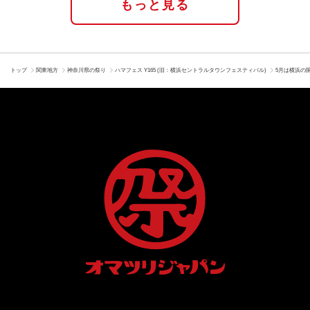
もっと見る
トップ
関東地方
神奈川県の祭り
ハマフェス Y165 (旧：横浜セントラルタウンフェスティバル)
5月は横浜の