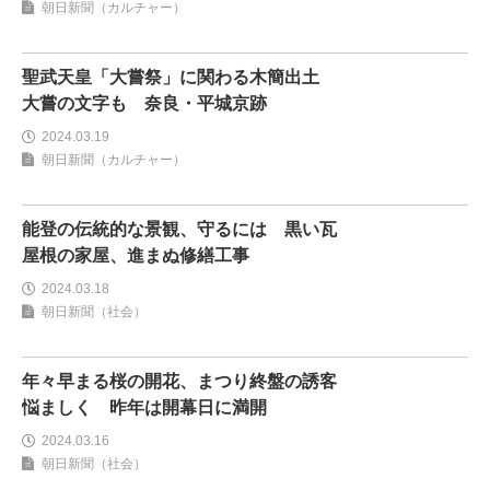
朝日新聞（カルチャー）
聖武天皇「大嘗祭」に関わる木簡出土
大嘗の文字も 奈良・平城京跡
2024.03.19
朝日新聞（カルチャー）
能登の伝統的な景観、守るには 黒い瓦
屋根の家屋、進まぬ修繕工事
2024.03.18
朝日新聞（社会）
年々早まる桜の開花、まつり終盤の誘客
悩ましく 昨年は開幕日に満開
2024.03.16
朝日新聞（社会）