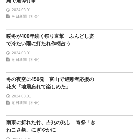
縄で追悼行事
2024.03.01
朝日新聞（社会）
暖冬が400年続く祭り直撃 ふんどし姿
で冷たい雨に打たれ作柄占う
2024.03.01
朝日新聞（社会）
冬の夜空に450発 富山で避難者応援の
花火「地震忘れて楽しめた」
2024.03.01
朝日新聞（社会）
南東に折れた竹、吉兆の兆し 奇祭「き
ねこさ祭」にぎやかに