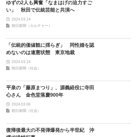
ゆずの2人も興奮「なまはげの迫力すご
い」 秋田で伝統芸能と共演へ
2024.03.14
朝日新聞（カルチャー）
「伝統的価値観に揺らぎ」 同性婚を認
めないのは違憲状態 東京地裁
2024.03.14
朝日新聞（社会）
平泉の「藤原まつり」、源義経役に寺田
心さん 金色堂落慶900年
2024.03.06
朝日新聞（社会）
復帰後最大の不発弾爆発から半世紀 沖