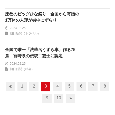
圧巻のビッグひな祭り 全国から寄贈の
1万体の人形が街中にずらり
2024.02.25
朝日新聞（トラベル）
全国で唯一「法華岳うずら車」作る75
歳 宮崎県の伝統工芸士に認定
2024.02.25
朝日新聞（社会）
1
2
3
4
5
6
7
8
9
10