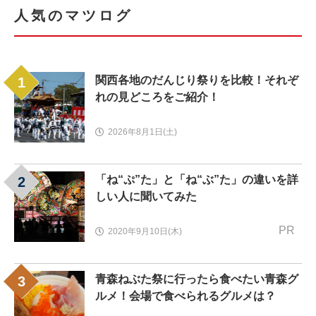
人気のマツログ
関西各地のだんじり祭りを比較！それぞ
1
れの見どころをご紹介！
2026年8月1日(土)
「ね“ぷ”た」と「ね“ぶ”た」の違いを詳
2
しい人に聞いてみた
PR
2020年9月10日(木)
青森ねぶた祭に行ったら食べたい青森グ
3
ルメ！会場で食べられるグルメは？