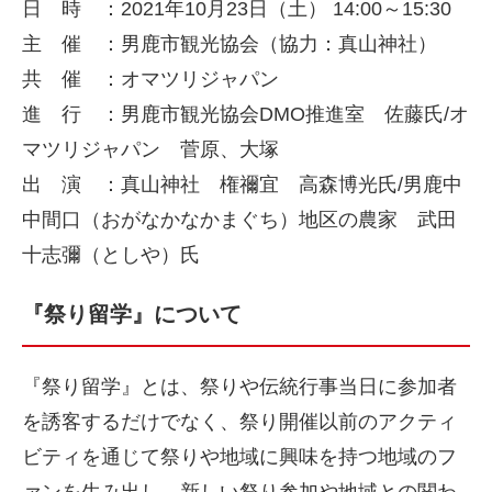
日 時 ：2021年10月23日（土） 14:00～15:30
主 催 ：男鹿市観光協会（協力：真山神社）
共 催 ：オマツリジャパン
進 行 ：男鹿市観光協会DMO推進室 佐藤氏/オ
マツリジャパン 菅原、大塚
出 演 ：真山神社 権禰宜 高森博光氏/男鹿中
中間口（おがなかなかまぐち）地区の農家 武田
十志彌（としや）氏
『祭り留学』について
『祭り留学』とは、祭りや伝統行事当日に参加者
を誘客するだけでなく、祭り開催以前のアクティ
ビティを通じて祭りや地域に興味を持つ地域のフ