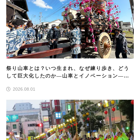
祭り山車とは？いつ生まれ、なぜ練り歩き、どう
して巨大化したのか―山車とイノベーション―＜
前編＞
2026.08.01