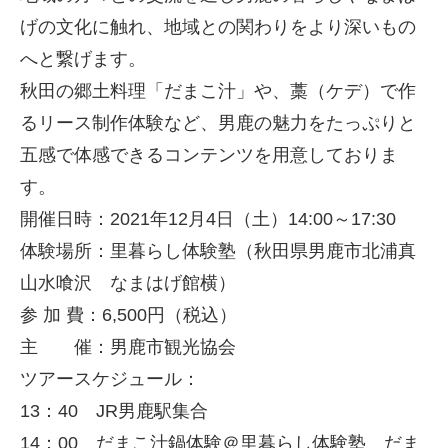
げの文化に触れ、地域との関わりをより深いもの
へと繋げます。
秋田の郷土料理「だまこ汁」や、藁（ケデ）で作
るリース制作体験など、男鹿の魅力をたっぷりと
五感で体感できるコンテンツを用意しておりま
す。
開催日時：2021年12月4日（土）14:00～17:30
体験場所：里暮らし体験塾（秋田県男鹿市北浦真
山水喰沢 なまはげ館横）
参 加 費：6,500円（税込）
主 催：男鹿市観光協会
ツアースケジュール：
13：40 JR男鹿駅集合
14：00 だまこ汁鍋体験＠里暮らし体験塾 だま