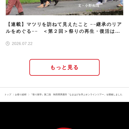
【連載】マツリを訪ねて見えたこと −−継承のリア
ルをめぐる−− ＜第２回＞祭りの再生・復活はな
ぜ実現したのか
2026.07.22
もっと見る
トップ
お祭り総研
『祭り留学』第二段 秋田県男鹿市「なまはげを学ぶオンラインツアー」を開催しました