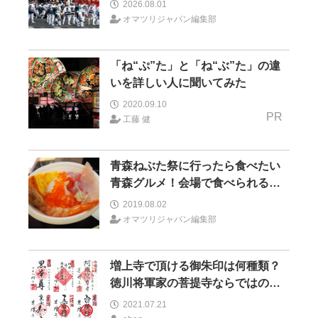
2026.08.01
オマツリジャパン編集部
「ね“ぷ”た」と「ね“ぶ”た」の違
いを詳しい人に聞いてみた
2020.09.10
PR
工藤 健
青森ねぶた祭に行ったら食べたい
青森グルメ！会場で食べられるグ
ルメは？
2019.08.02
オマツリジャパン編集部
増上寺で頂ける御朱印は何種類？
徳川将軍家の菩提寺ならではの御
朱印も！
2021.07.21