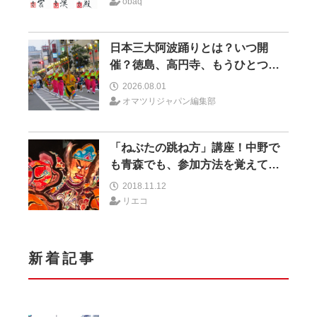
obaq
日本三大阿波踊りとは？いつ開
催？徳島、高円寺、もうひとつは
どこ？
2026.08.01
オマツリジャパン編集部
「ねぶたの跳ね方」講座！中野で
も青森でも、参加方法を覚えてみ
んなでラッセラー！
2018.11.12
リエコ
新着記事