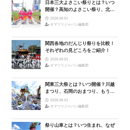
日本三大よさこい祭りとは？いつ
開催？高知のよさこい祭り、北海
道のYOSAKOIソーラン、もう一つ
2026.08.01
はどこ？
オマツリジャパン編集部
関西各地のだんじり祭りを比較！
それぞれの見どころをご紹介！
2026.08.01
オマツリジャパン編集部
関東三大祭とは？いつ開催？川越
まつり、石岡のおまつり、もう一
つはどこ？
2026.08.01
オマツリジャパン編集部
祭り山車とは？いつ生まれ、なぜ