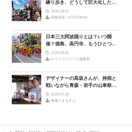
練り歩き、どうして巨大化したの
か―山車とイノベーション―＜前
2026.08.01
編＞
高橋美幸（SYSTEM B）
日本三大阿波踊りとは？いつ開
催？徳島、高円寺、もうひとつは
どこ？
2026.08.01
オマツリジャパン編集部
デザイナーの髙坂さんが、持病と
戦いながら青森・岩手の山車祭り
の取材を続けた理由 30の山車祭
2026.07.28
りの魅力、ぎゅっと一冊に
青森のまもさん