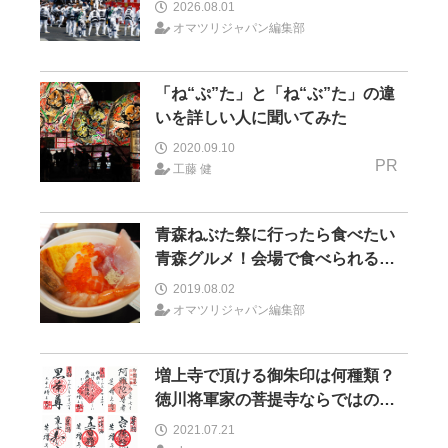
2026.08.01
オマツリジャパン編集部
「ね“ぷ”た」と「ね“ぶ”た」の違
いを詳しい人に聞いてみた
2020.09.10
PR
工藤 健
青森ねぶた祭に行ったら食べたい
青森グルメ！会場で食べられるグ
ルメは？
2019.08.02
オマツリジャパン編集部
増上寺で頂ける御朱印は何種類？
徳川将軍家の菩提寺ならではの御
朱印も！
2021.07.21