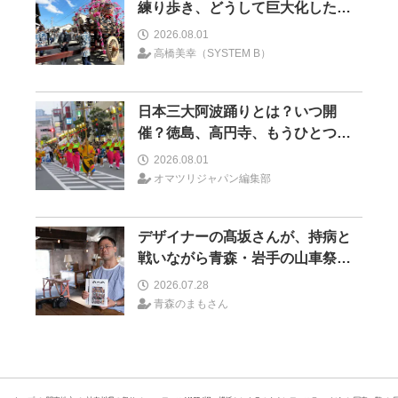
練り歩き、どうして巨大化したの
か―山車とイノベーション―＜前
2026.08.01
編＞
高橋美幸（SYSTEM B）
日本三大阿波踊りとは？いつ開
催？徳島、高円寺、もうひとつは
どこ？
2026.08.01
オマツリジャパン編集部
デザイナーの髙坂さんが、持病と
戦いながら青森・岩手の山車祭り
の取材を続けた理由 30の山車祭
2026.07.28
りの魅力、ぎゅっと一冊に
青森のまもさん