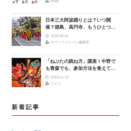
obaq
日本三大阿波踊りとは？いつ開
催？徳島、高円寺、もうひとつは
どこ？
2026.08.01
オマツリジャパン編集部
「ねぶたの跳ね方」講座！中野で
も青森でも、参加方法を覚えてみ
んなでラッセラー！
2018.11.12
リエコ
新着記事