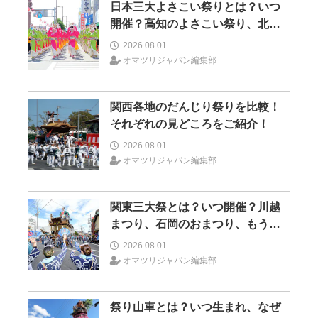
日本三大よさこい祭りとは？いつ
開催？高知のよさこい祭り、北海
道のYOSAKOIソーラン、もう一つ
2026.08.01
はどこ？
オマツリジャパン編集部
関西各地のだんじり祭りを比較！
それぞれの見どころをご紹介！
2026.08.01
オマツリジャパン編集部
関東三大祭とは？いつ開催？川越
まつり、石岡のおまつり、もう一
つはどこ？
2026.08.01
オマツリジャパン編集部
祭り山車とは？いつ生まれ、なぜ