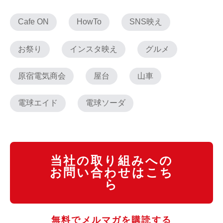
Cafe ON
HowTo
SNS映え
お祭り
インスタ映え
グルメ
原宿電気商会
屋台
山車
電球エイド
電球ソーダ
当社の取り組みへの
お問い合わせはこち
ら
無料でメルマガを購読する