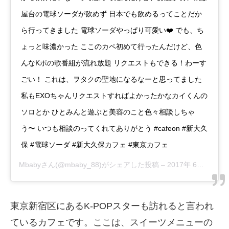
屋台の電球ソーダが飲めず 日本でも飲めるってことだか
ら行ってきました 電球ソーダやっぱり可愛い❤️ でも、ち
ょっと味濃かった ここのカペ初めて行ったんだけど、色
んなKポの歌番組が流れ放題 リクエストもできる！わーす
ごい！ これは、ヲタクの聖地になるなーと思ってました
私もEXOちゃんリクエストすればよかったかなカイくんの
ソロとか ひとみんと遊ぶと美容のこと色々相談しちゃ
う〜 いつも相談のってくれてありがとう #cafeon #新大久
保 #電球ソーダ #新大久保カフェ #東京カフェ
Mbaby
さん(@mbaby_88)がシェアした投稿 –
2017年 6月月19日午前1時50分PDT
東京新宿区にあるK-POPスターも訪れると言われ
ているカフェです。ここは、スイーツメニューの