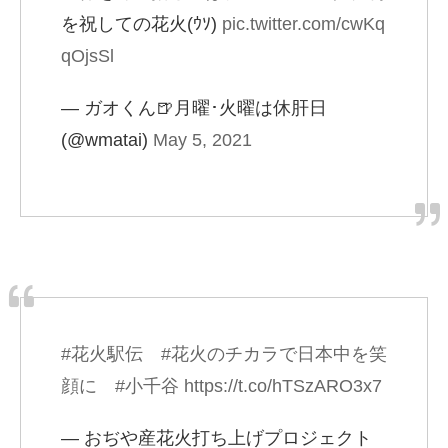
を祝しての花火(ｳｿ)
pic.twitter.com/cwKq
qOjsSl
— ガオくん🍺月曜･火曜は休肝日
(@wmatai)
May 5, 2021
#花火駅伝
#花火のチカラで日本中を笑
顔に
#小千谷
https://t.co/hTSzARO3x7
— おぢや産花火打ち上げプロジェクト