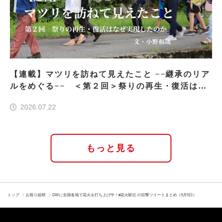
【連載】マツリを訪ねて見えたこと −−継承のリア
ルをめぐる−− ＜第２回＞祭りの再生・復活はな
ぜ実現したのか
2026.07.22
もっと見る
トップ
お祭り総研
GWに全国各地で花火を打ち上げ中！#花火駅伝 の目撃ツイートまとめ（5月5日）