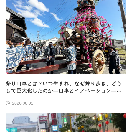
祭り山車とは？いつ生まれ、なぜ練り歩き、どう
して巨大化したのか―山車とイノベーション―＜
前編＞
2026.08.01