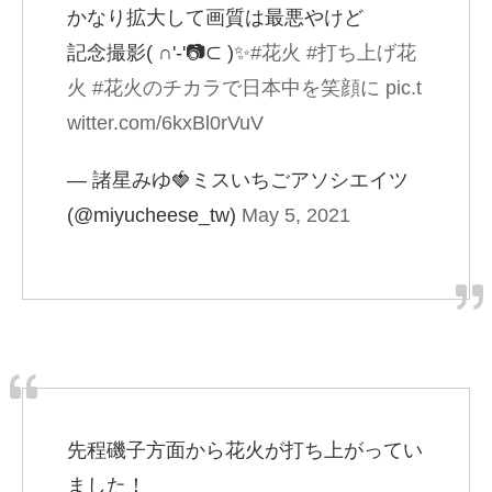
かなり拡大して画質は最悪やけど
記念撮影( ∩'-'📷⊂ )✨
#花火
#打ち上げ花
火
#花火のチカラで日本中を笑顔に
pic.t
witter.com/6kxBl0rVuV
— 諸星みゆ🍓ミスいちごアソシエイツ
(@miyucheese_tw)
May 5, 2021
先程磯子方面から花火が打ち上がってい
ました！