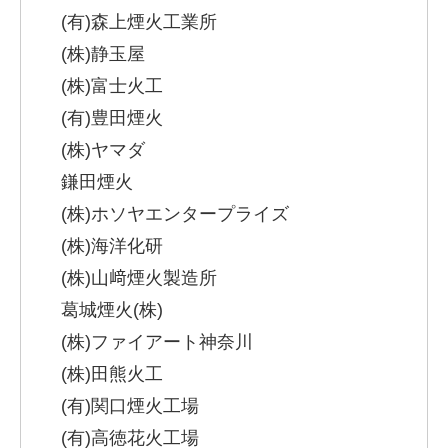
(有)森上煙火工業所
(株)静玉屋
(株)富士火工
(有)豊田煙火
(株)ヤマダ
鎌田煙火
(株)ホソヤエンタープライズ
(株)海洋化研
(株)山﨑煙火製造所
葛城煙火(株)
(株)ファイアート神奈川
(株)田熊火工
(有)関口煙火工場
(有)高徳花火工場