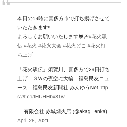
本日の19時に喜多方市で打ち揚げさせて
いただきます‼︎
よろしくお願いいたします🐸🎆
#花火駅
伝
#花火
#花火大会
#花火どこ
#花火打
ち上げ
「花火駅伝」須賀川、喜多方で29日打ち
上げ ＧＷの夜空に大輪：福島民友ニュ
ース：福島民友新聞社 みんゆうNet
http
s://t.co/tHUHHbx81w
— 有限会社 赤城煙火店 (@akagi_enka)
April 28, 2021