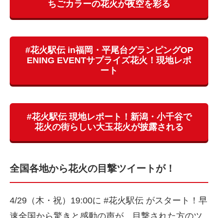
ちごカラーの花火が夜空を彩る
#花火駅伝 in福岡・平尾台グランピングOP
ENING EVENTサプライズ花火！現地レポ
ート
#花火駅伝 現地レポート！新潟・小千谷で
花火の街らしい大玉花火が披露される
全国各地から花火の目撃ツイートが！
4/29（木・祝）19:00に #花火駅伝 がスタート！早
速全国から驚きと感動の声が、目撃された方のツ