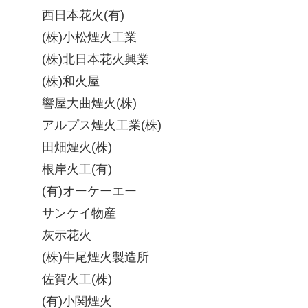
西日本花火(有)
(株)小松煙火工業
(株)北日本花火興業
(株)和火屋
響屋大曲煙火(株)
アルプス煙火工業(株)
田畑煙火(株)
根岸火工(有)
(有)オーケーエー
サンケイ物産
灰示花火
(株)牛尾煙火製造所
佐賀火工(株)
(有)小関煙火