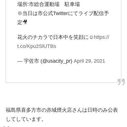
場所:市総合運動場 駐車場
※当日は市公式Twitterにてライブ配信予
定🎥
花火のチカラで日本中を笑顔に☺
https://
t.co/Kpu2SlUTBs
— 宇佐市 (@usacity_pr)
April 29, 2021
福島県喜多方市の赤城煙火店さんは日時のみ公表
してしています。