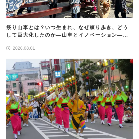
祭り山車とは？いつ生まれ、なぜ練り歩き、どう
して巨大化したのか―山車とイノベーション―＜
前編＞
2026.08.01