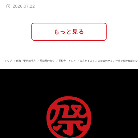
ぜ実現したのか
2026.07.22
もっと見る
トップ
東海・甲信越地方
愛知県の祭り
長松寺 どんき
方言クイズ！ この意味わかる？ 一発で分かればあ