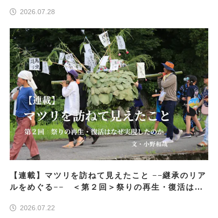
車祭りの魅力、ぎゅっと一冊に
2026.07.28
【連載】マツリを訪ねて見えたこと −−継承のリア
ルをめぐる−− ＜第２回＞祭りの再生・復活はな
ぜ実現したのか
2026.07.22