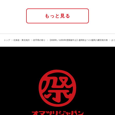
もっと見る
トップ
北海道・東北地方
岩手県の祭り
【2020年／令和3年度開催中止】盛岡秋まつり/盛岡八幡宮例大祭
ま