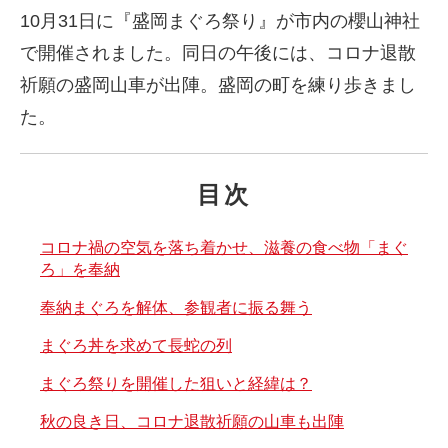
10月31日に『盛岡まぐろ祭り』が市内の櫻山神社
で開催されました。同日の午後には、コロナ退散
祈願の盛岡山車が出陣。盛岡の町を練り歩きまし
た。
目次
コロナ禍の空気を落ち着かせ、滋養の食べ物「まぐ
ろ」を奉納
奉納まぐろを解体、参観者に振る舞う
まぐろ丼を求めて長蛇の列
まぐろ祭りを開催した狙いと経緯は？
秋の良き日、コロナ退散祈願の山車も出陣