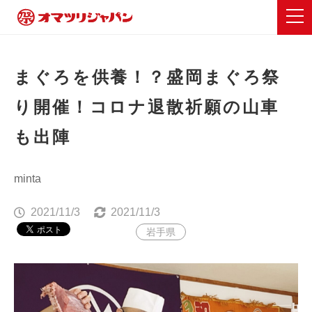
まぐろを供養！？盛岡まぐろ祭
り開催！コロナ退散祈願の山車
も出陣
minta
2021/11/3
2021/11/3
岩手県