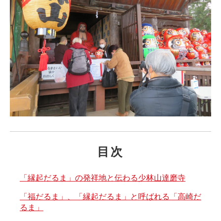
目次
「縁起だるま」の発祥地と伝わる少林山達磨寺
「福だるま」、「縁起だるま」と呼ばれる「高崎だ
るま」