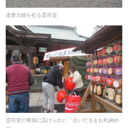
達磨大師を祀る霊符堂
霊符堂の東側に設けられた「古いだるまお札納め