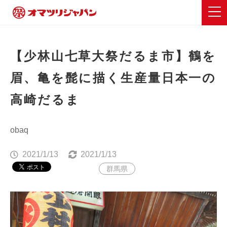
【少林山七草大祭だるま市】鶴を
眉、亀を髭に描く生産量日本一の
高崎だるま
obaq
2021/1/13
2021/1/13
群馬県