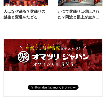
人はなぜ踊る？盆踊りの
かつて盆踊りは弾圧され
誕生と変遷をたどる
た？阿波と郡上が生き残
ったワケ