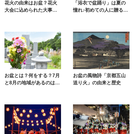
花火の由来はお盆？花火
「浴衣で盆踊り」は夏の
大会に込められた大事な
憧れ♪初めての人に贈る、
意味とは？
着方のポイント
お盆とは？何をする？7月
お盆の風物詩「京都五山
と8月の地域があるのはな
送り火」の由来と歴史
ぜ？