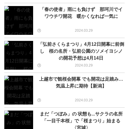
「春の使者」雨にも負けず 那珂川でイ
ワウチワ開花 暖かくなれば一気に
2024.03.29
「弘前さくらまつり」4月12日開幕に前倒
し 桜の名所・弘前公園のソメイヨシノ
の開花予想は4月14日
2024.03.29
上越市で観桜会開幕 でも開花は足踏み…
気温上昇に期待【新潟】
2024.03.29
まだ「つぼみ」の 状態も...サクラの名所
「一目千本桜」で「桜まつり」始まる
〈宮城〉