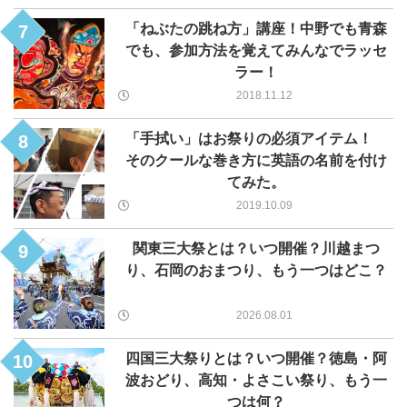
「ねぶたの跳ね方」講座！中野でも青森
7
でも、参加方法を覚えてみんなでラッセ
ラー！
2018.11.12
「手拭い」はお祭りの必須アイテム！
8
そのクールな巻き方に英語の名前を付け
てみた。
2019.10.09
関東三大祭とは？いつ開催？川越まつ
9
り、石岡のおまつり、もう一つはどこ？
2026.08.01
四国三大祭りとは？いつ開催？徳島・阿
10
波おどり、高知・よさこい祭り、もう一
つは何？