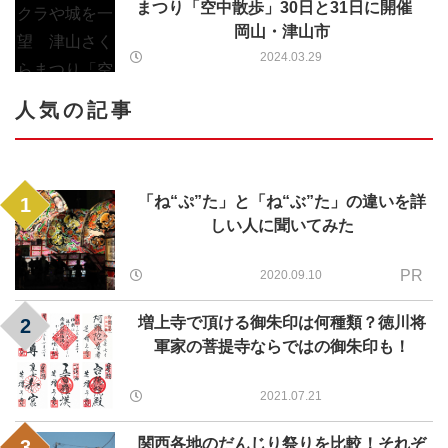
まつり「空中散歩」30日と31日に開催
岡山・津山市
2024.03.29
人気の記事
「ね“ぷ”た」と「ね“ぶ”た」の違いを詳
1
しい人に聞いてみた
PR
2020.09.10
増上寺で頂ける御朱印は何種類？徳川将
2
軍家の菩提寺ならではの御朱印も！
2021.07.21
関西各地のだんじり祭りを比較！それぞ
3