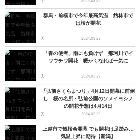
2024.03.29
群馬・前橋市で今年最高気温 館林市で
は桜が開花
2024.03.29
「春の使者」雨にも負けず 那珂川でイ
ワウチワ開花 暖かくなれば一気に
2024.03.29
「弘前さくらまつり」4月12日開幕に前倒
し 桜の名所・弘前公園のソメイヨシノ
の開花予想は4月14日
2024.03.29
上越市で観桜会開幕 でも開花は足踏み…
気温上昇に期待【新潟】