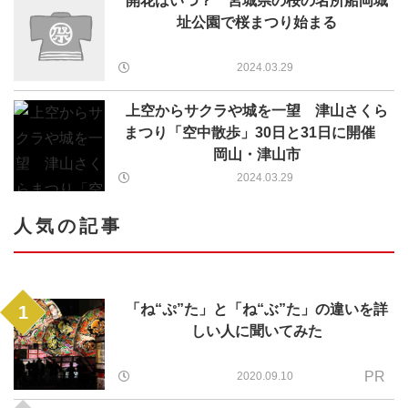
開花はいつ？ 宮城県の桜の名所船岡城
址公園で桜まつり始まる
2024.03.29
上空からサクラや城を一望 津山さくら
まつり「空中散歩」30日と31日に開催
岡山・津山市
2024.03.29
人気の記事
「ね“ぷ”た」と「ね“ぶ”た」の違いを詳
1
しい人に聞いてみた
PR
2020.09.10