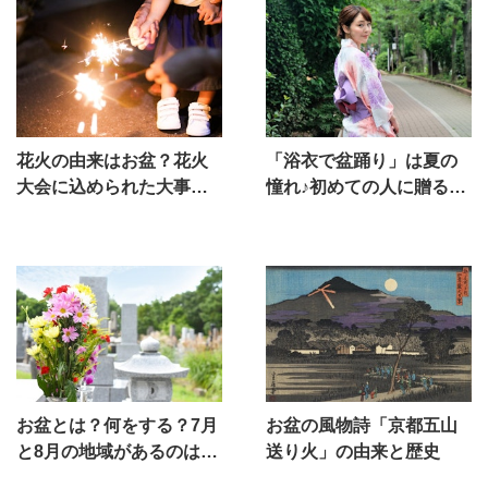
花火の由来はお盆？花火
「浴衣で盆踊り」は夏の
大会に込められた大事な
憧れ♪初めての人に贈る、
意味とは？
着方のポイント
お盆とは？何をする？7月
お盆の風物詩「京都五山
と8月の地域があるのはな
送り火」の由来と歴史
ぜ？