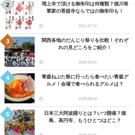
増上寺で頂ける御朱印は何種類？徳川将
2
軍家の菩提寺ならではの御朱印も！
2021.07.21
関西各地のだんじり祭りを比較！それぞ
3
れの見どころをご紹介！
2026.08.01
青森ねぶた祭に行ったら食べたい青森グ
4
ルメ！会場で食べられるグルメは？
2019.08.02
日本三大阿波踊りとは？いつ開催？徳
5
島、高円寺、もうひとつはどこ？