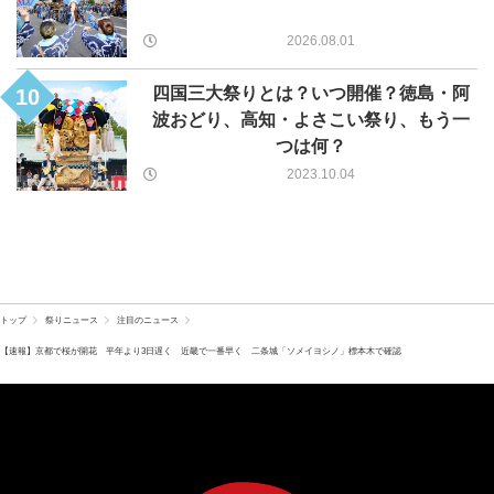
2026.08.01
四国三大祭りとは？いつ開催？徳島・阿
10
波おどり、高知・よさこい祭り、もう一
つは何？
2023.10.04
トップ
祭りニュース
注目のニュース
【速報】京都で桜が開花 平年より3日遅く 近畿で一番早く 二条城「ソメイヨシノ」標本木で確認