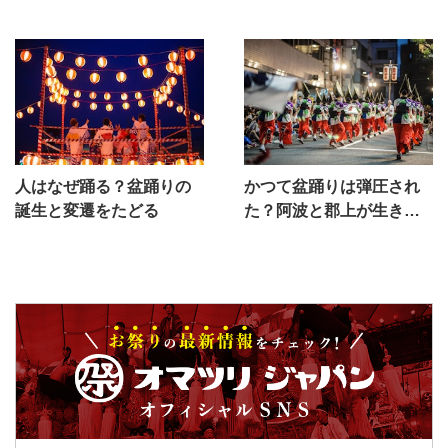
人はなぜ踊る？盆踊りの
かつて盆踊りは弾圧され
誕生と変遷をたどる
た？阿波と郡上が生き残
ったワケ