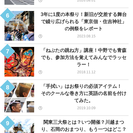
2026.08.01
3年に1度の本祭り！新旧が交差する舞台
6
で繰り広げられる「東京佃・住吉神社」
の例祭をレポート
2023.08.15
「ねぶたの跳ね方」講座！中野でも青森
7
でも、参加方法を覚えてみんなでラッセ
ラー！
2018.11.12
「手拭い」はお祭りの必須アイテム！
8
そのクールな巻き方に英語の名前を付け
てみた。
2019.10.09
関東三大祭とは？いつ開催？川越まつ
9
り、石岡のおまつり、もう一つはどこ？