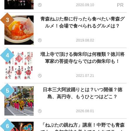
PR
2020.09.10
青森ねぶた祭に行ったら食べたい青森グ
3
ルメ！会場で食べられるグルメは？
2019.08.02
増上寺で頂ける御朱印は何種類？徳川将
4
軍家の菩提寺ならではの御朱印も！
2021.07.21
日本三大阿波踊りとは？いつ開催？徳
5
島、高円寺、もうひとつはどこ？
2026.08.01
「ねぶたの跳ね方」講座！中野でも青森
6