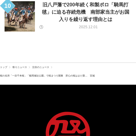
旧八戸藩で200年続く和製ポロ「騎馬打
10
毬」に迫る存続危機 南部家当主がお国
入りを繰り返す理由とは
2025.12.01
トップ
祭りニュース
注目のニュース
桜の名所「一目千本桜」「船岡城址公園」で桜まつり開幕 肝心の桜はまだ蕾… 宮城