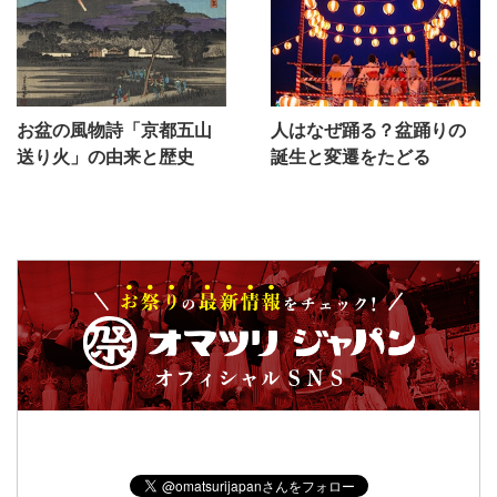
お盆の風物詩「京都五山
人はなぜ踊る？盆踊りの
送り火」の由来と歴史
誕生と変遷をたどる