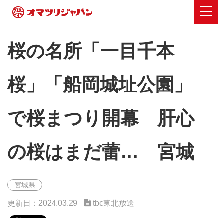
桜の名所「一目千本
桜」「船岡城址公園」
で桜まつり開幕 肝心
の桜はまだ蕾… 宮城
宮城県
更新日：2024.03.29
tbc東北放送