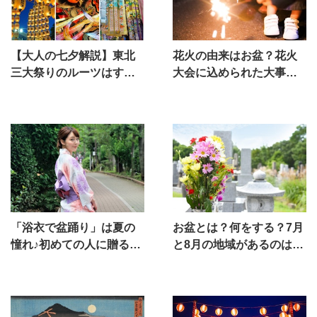
【大人の七夕解説】東北
花火の由来はお盆？花火
三大祭りのルーツはすべ
大会に込められた大事な
て七夕にある！？
意味とは？
「浴衣で盆踊り」は夏の
お盆とは？何をする？7月
憧れ♪初めての人に贈る、
と8月の地域があるのはな
着方のポイント
ぜ？