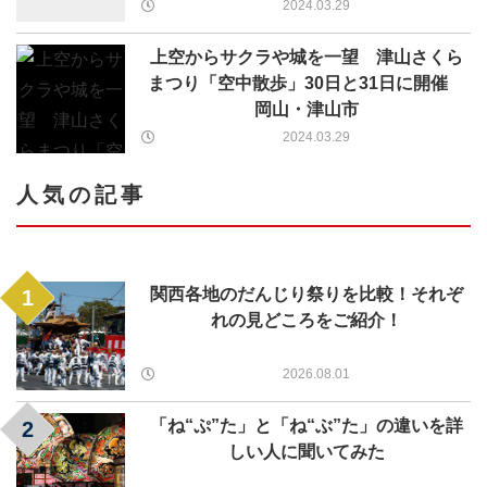
2024.03.29
上空からサクラや城を一望 津山さくら
まつり「空中散歩」30日と31日に開催
岡山・津山市
2024.03.29
人気の記事
関西各地のだんじり祭りを比較！それぞ
1
れの見どころをご紹介！
2026.08.01
「ね“ぷ”た」と「ね“ぶ”た」の違いを詳
2
しい人に聞いてみた