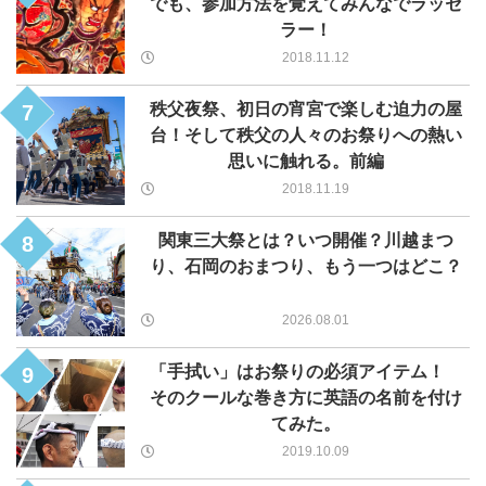
でも、参加方法を覚えてみんなでラッセ
ラー！
2018.11.12
秩父夜祭、初日の宵宮で楽しむ迫力の屋
7
台！そして秩父の人々のお祭りへの熱い
思いに触れる。前編
2018.11.19
関東三大祭とは？いつ開催？川越まつ
8
り、石岡のおまつり、もう一つはどこ？
2026.08.01
「手拭い」はお祭りの必須アイテム！
9
そのクールな巻き方に英語の名前を付け
てみた。
2019.10.09