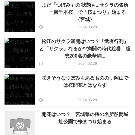
まだ「つぼみ」の 状態も...サクラの名所
「一目千本桜」で「桜まつり」始まる
〈宮城〉
2024.03.29
松江のサクラ満開はいつ？「武者行列」
と「サクラ」なるか!?満開の時代絵巻…総
勢200名の豪華絢...
2024.03.29
咲きそうなつぼみもあるものの…岡山で
は桜開花とはならず
2024.03.29
開花はいつ？ 宮城県の桜の名所船岡城
址公園で桜まつり始まる