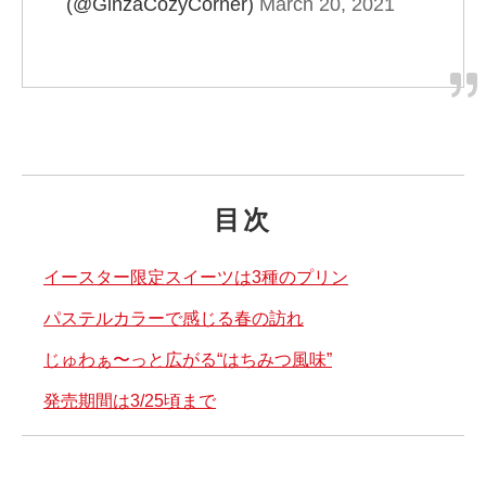
(@GinzaCozyCorner)
March 20, 2021
目次
イースター限定スイーツは3種のプリン
パステルカラーで感じる春の訪れ
じゅわぁ〜っと広がる“はちみつ風味”
発売期間は3/25頃まで