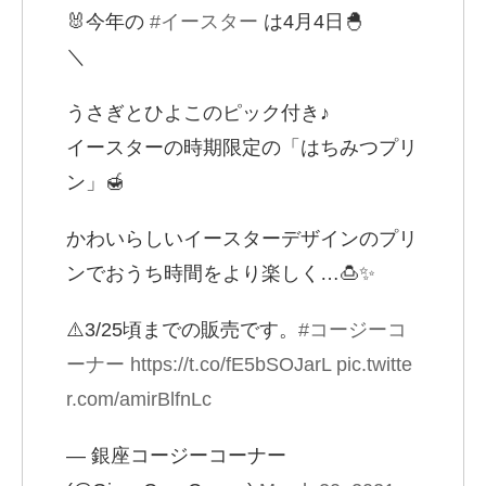
🐰今年の
#イースター
は4月4日🐣
＼
うさぎとひよこのピック付き♪
イースターの時期限定の「はちみつプリ
ン」🍯
かわいらしいイースターデザインのプリ
ンでおうち時間をより楽しく…🍮✨
⚠️3/25頃までの販売です。
#コージーコ
ーナー
https://t.co/fE5bSOJarL
pic.twitte
r.com/amirBlfnLc
— 銀座コージーコーナー