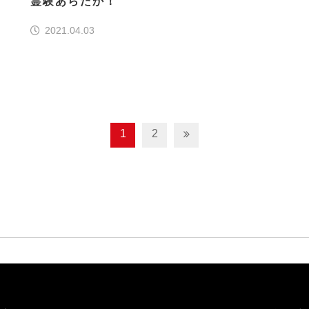
霊験あらたか！
2021.04.03
1
2