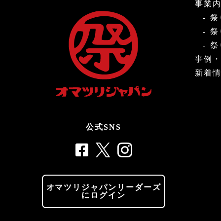
事業
祭
祭
祭
事例
新着
公式SNS
オマツリジャパンリーダーズ
にログイン