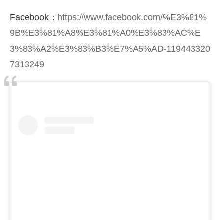
Facebook：
https://www.facebook.com/%E3%81%
9B%E3%81%A8%E3%81%A0%E3%83%AC%E
3%83%A2%E3%83%B3%E7%A5%AD-119443320
7313249