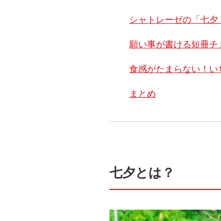
シャトレーゼの「七夕
願い事が書ける短冊チ
食感がたまらない！い
まとめ
七夕とは？