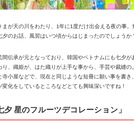
さまが天の川をわたり、1年に1度だけ出会える夜の事。
七夕のお話、風習はいつ頃からはじまったのでしょうか
民間伝承が元となっており、韓国やベトナムにも七夕が
わり、織姫が、はた織りが上手な事から、手芸や裁縫の
と寺小屋などで、現在と同じような短冊に願い事を書き
が変化をしているところなどとても興味深いですね！
七夕 星のフルーツデコレーション」