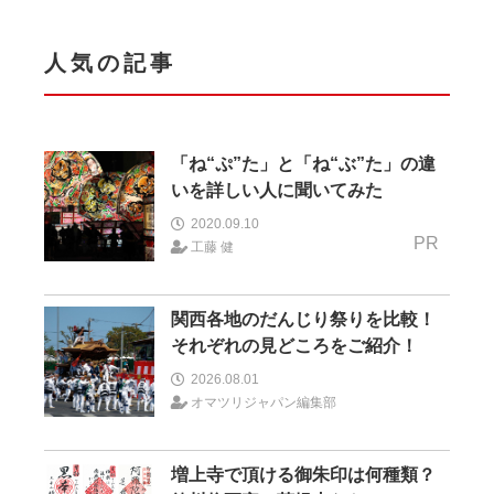
人気の記事
「ね“ぷ”た」と「ね“ぶ”た」の違
いを詳しい人に聞いてみた
2020.09.10
PR
工藤 健
関西各地のだんじり祭りを比較！
それぞれの見どころをご紹介！
2026.08.01
オマツリジャパン編集部
増上寺で頂ける御朱印は何種類？