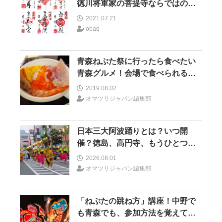
徳川将軍家の菩提寺ならではの御
朱印も！
2021.07.21
obaq
青森ねぶた祭に行ったら食べたい
青森グルメ！会場で食べられるグ
ルメは？
2019.08.02
オマツリジャパン編集部
日本三大阿波踊りとは？いつ開
催？徳島、高円寺、もうひとつは
どこ？
2026.08.01
オマツリジャパン編集部
「ねぶたの跳ね方」講座！中野で
も青森でも、参加方法を覚えてみ