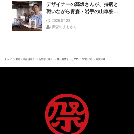
デザイナーの髙坂さんが、持病と
戦いながら青森・岩手の山車祭り
の取材を続けた理由 30の山車祭
2026.07.28
りの魅力、ぎゅっと一冊に
青森のまもさん
トップ
東海・甲信越地方
山梨県の祭り
笹一新酒まつり2025
写真一覧
写真詳細