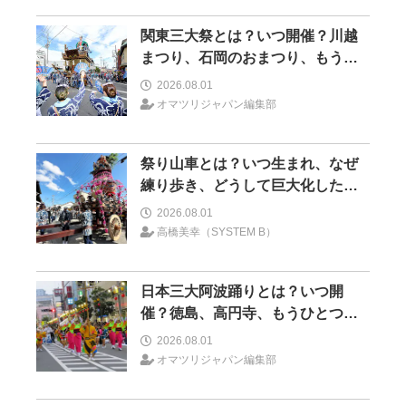
関東三大祭とは？いつ開催？川越
まつり、石岡のおまつり、もう一
つはどこ？
2026.08.01
オマツリジャパン編集部
祭り山車とは？いつ生まれ、なぜ
練り歩き、どうして巨大化したの
か―山車とイノベーション―＜前
2026.08.01
編＞
高橋美幸（SYSTEM B）
日本三大阿波踊りとは？いつ開
催？徳島、高円寺、もうひとつは
どこ？
2026.08.01
オマツリジャパン編集部