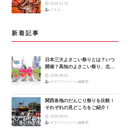
んなでラッセラー！
2018.11.12
リエコ
新着記事
日本三大よさこい祭りとは？いつ
開催？高知のよさこい祭り、北海
道のYOSAKOIソーラン、もう一つ
2026.08.01
はどこ？
オマツリジャパン編集部
関西各地のだんじり祭りを比較！
それぞれの見どころをご紹介！
2026.08.01
オマツリジャパン編集部