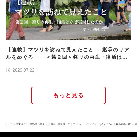
【連載】マツリを訪ねて見えたこと −−継承のリア
ルをめぐる−− ＜第２回＞祭りの再生・復活はな
ぜ実現したのか
2026.07.22
もっと見る
トップ
関東地方
群馬県の祭り
少林山七草大祭だるま市
キャベツサイダーを飲んでみた！群馬名物の変わり