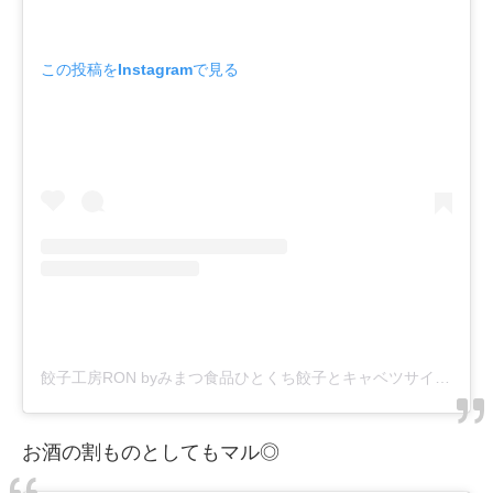
この投稿をInstagramで見る
餃子工房RON byみまつ食品ひとくち餃子とキャベツサイダー(@mimatsu_gyouzakoubou_ron)がシェアした投稿
お酒の割ものとしてもマル◎