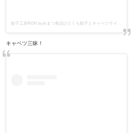
餃子工房RON byみまつ食品ひとくち餃子とキャベツサイダー(@mimatsu_gyouzakoubou_ron)がシェアした投稿
キャベツ三昧！