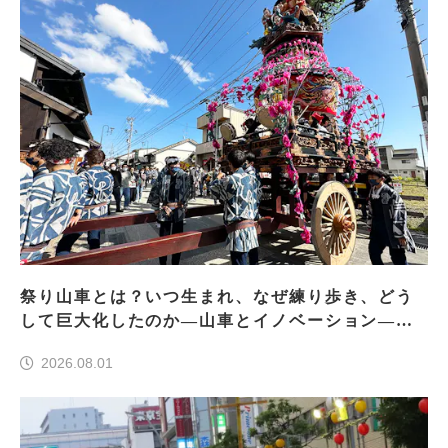
祭り山車とは？いつ生まれ、なぜ練り歩き、どう
して巨大化したのか―山車とイノベーション―＜
前編＞
2026.08.01