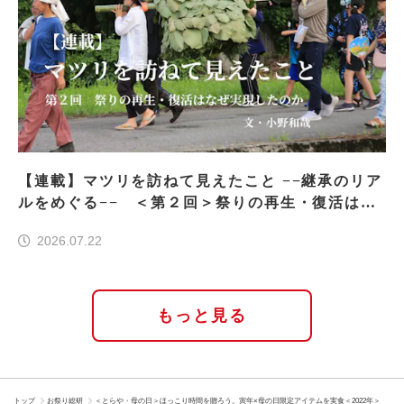
【連載】マツリを訪ねて見えたこと −−継承のリア
ルをめぐる−− ＜第２回＞祭りの再生・復活はな
ぜ実現したのか
2026.07.22
もっと見る
トップ
お祭り総研
＜とらや・母の日＞ほっこり時間を贈ろう。寅年×母の日限定アイテムを実食＜2022年＞