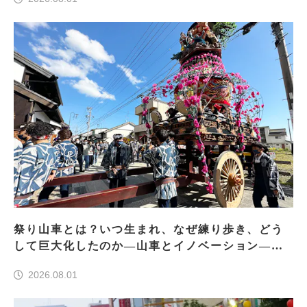
祭り山車とは？いつ生まれ、なぜ練り歩き、どう
して巨大化したのか―山車とイノベーション―＜
前編＞
2026.08.01