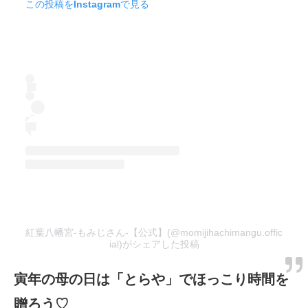
この投稿をInstagramで見る
紅葉八幡宮-もみじさん-【公式】(@momijihachimangu.offic
ial)がシェアした投稿
寅年の母の日は「とらや」でほっこり時間を
贈ろう♡