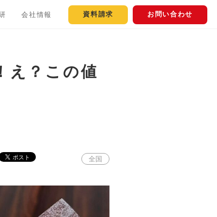
資料請求
お問い合わせ
研
会社情報
食！え？この値
全国