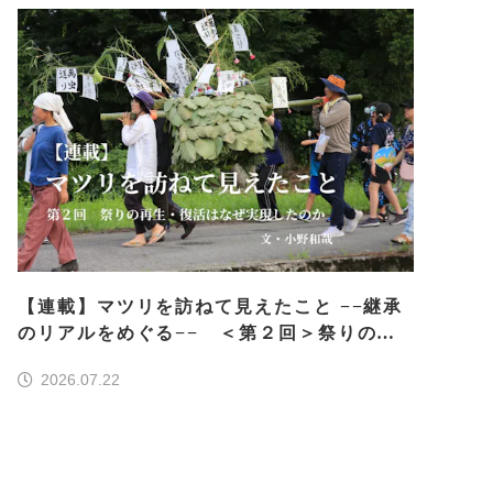
【連載】マツリを訪ねて見えたこと −−継承
のリアルをめぐる−− ＜第２回＞祭りの再
生・復活はなぜ実現したのか
2026.07.22