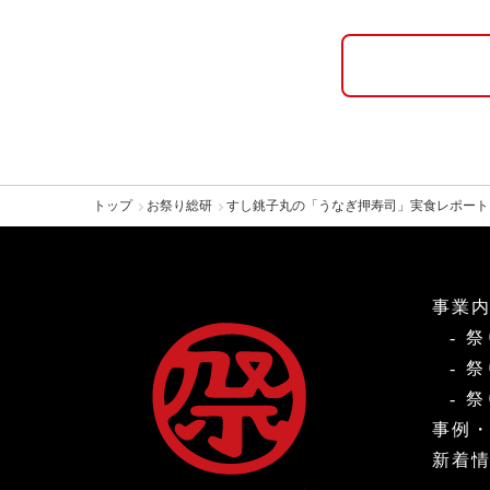
トップ
お祭り総研
すし銚子丸の「うなぎ押寿司」実食レポート
事業
祭
祭
祭
事例
新着