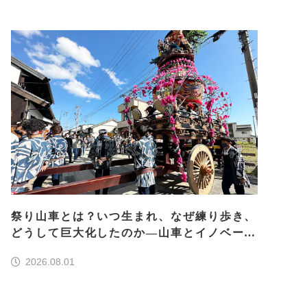
祭り山車とは？いつ生まれ、なぜ練り歩き、
どうして巨大化したのか―山車とイノベーシ
ョン―＜前編＞
2026.08.01