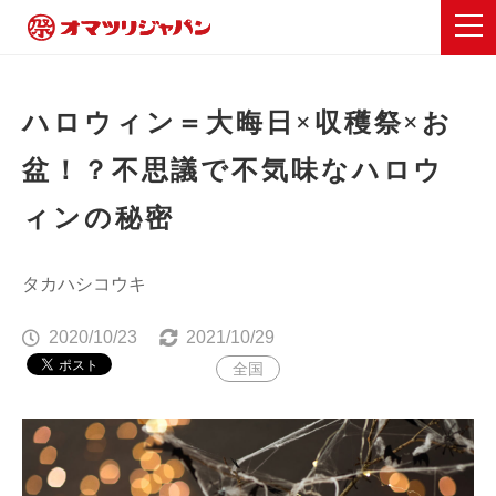
ハロウィン＝大晦日×収穫祭×お
盆！？不思議で不気味なハロウ
ィンの秘密
タカハシコウキ
2020/10/23
2021/10/29
全国