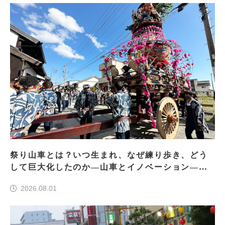
祭り山車とは？いつ生まれ、なぜ練り歩き、どう
して巨大化したのか―山車とイノベーション―＜
前編＞
2026.08.01