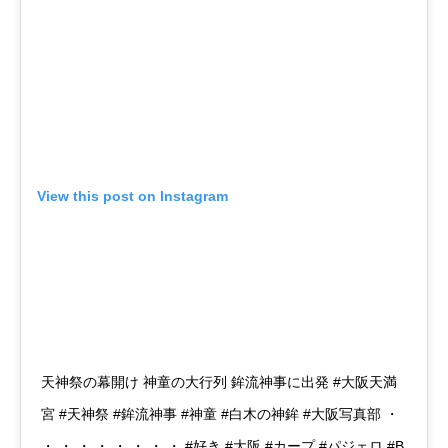
View this post on Instagram
天神祭の幕開け 神童の大行列 鉾流神事に出発 #大阪天満
宮 #天神祭 #鉾流神事 #神童 #白木の神鉾 #大阪写真部 ・
・ ・ ・ ・ ・ ・ ・ ・ #好き #大阪 #カープ #パジェロ #B