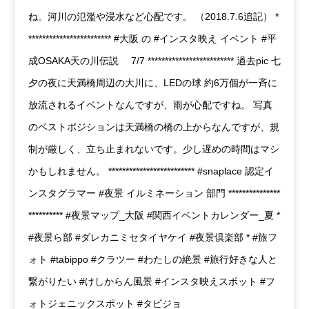
ね。河川の氾濫や浸水など心配です。 （2018.7.6追記） *
************************ #大阪 の #インスタ映え イベント #平
成OSAKA天の川伝説 7/7 ************************* 過去pic 七
夕の夜に天満橋周辺の大川に、LEDの球 約6万個が一斉に
放流されるイベントなんですが、雨が心配ですね。 写真
のベストポジションは天満橋の橋の上からなんですが、規
制が厳しく、立ち止まれないです。少し遅めの時間はマシ
かもしれません。 ************************* #snaplace 認定イ
ンスタグラマー #夜景 イルミネーション 部門 ***************
********** #夜景マップ_大阪 #関西イベントカレンダー_夏 *
#夜景ら部 #ダレカニミセタイヤケイ #夜景倶楽部 * #旅フ
ォト #tabippo #クラツー #わたしの絶景 #旅行好きな人と
繋がりたい #けしからん風景 #インスタ映えスポット #フ
ォトジェニックスポット #タビジョ