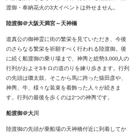
渡御・奉納花火の3大イベントは外せません。
陸渡御＠大阪天満宮～天神橋
道真公の御神霊に街の繁栄を見ていただき、今後
のさらなる繁栄を祈願すべく行われる陸渡御。後
に続く船渡御の乗り場まで、神輿と総勢3,000人の
行列がおよそ3キロの道のりを練り歩きます。行列
の先頭は囃太鼓。そこから馬に跨った猿田彦や、
神輿、牛、様々な装束を着飾った人々が続きま
す。行列の最後を歩くのは2つの神輿です。
船渡御＠大川
陸渡御の先頭が乗船場の天神橋付近に到着してか