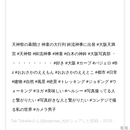
天神祭の幕開け 神童の大行列 鉾流神事に出発 #大阪天満
宮 #天神祭 #鉾流神事 #神童 #白木の神鉾 #大阪写真部 ・
・ ・ ・ ・ ・ ・ ・ ・ #好き #大阪 #カープ #パジェロ #B
z #おおさかのええもん #おおさかのええとこ #都市 #日常
#建物 #自然 #風景 #絶景 #トレッキング #ジョギング #ウ
ォーキング #ヨガ #美味しい #ヘルシー #写真撮ってる人
と繋がりたい #写真好きな人と繋がりたい #コンデジで撮
る私の世界 #カメラ男子
Tak Takada
さん(@pajeraw_tt)がシェアした投稿 –
2018年 7月月24日午前10時35分PDT