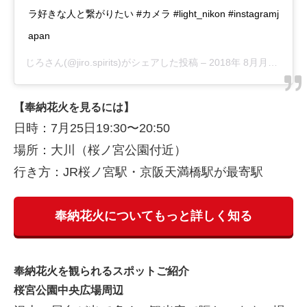
ラ好きな人と繋がりたい #カメラ #light_nikon #instagramj
apan
じろ
さん(@jiro.spirits)がシェアした投稿 –
2018年 8月月5日午前4時30分PDT
【奉納花火を見るには】
日時：7月25日19:30〜20:50
場所：大川（桜ノ宮公園付近）
行き方：JR桜ノ宮駅・京阪天満橋駅が最寄駅
奉納花火についてもっと詳しく知る
奉納花火を観られるスポットご紹介
桜宮公園中央広場周辺