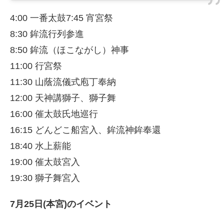
4:00 一番太鼓7:45 宵宮祭
8:30 鉾流行列参進
8:50 鉾流（ほこながし）神事
11:00 行宮祭
11:30 山蔭流儀式庖丁奉納
12:00 天神講獅子、獅子舞
16:00 催太鼓氏地巡行
16:15 どんどこ船宮入、鉾流神鉾奉還
18:40 水上薪能
19:00 催太鼓宮入
19:30 獅子舞宮入
7月25日(本宮)のイベント