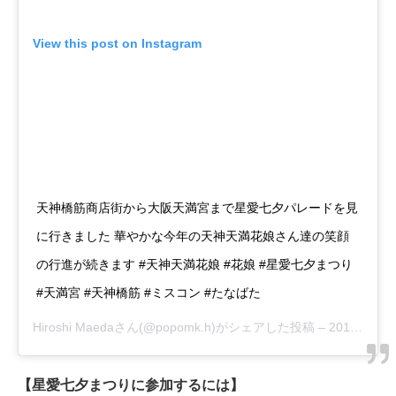
View this post on Instagram
天神橋筋商店街から大阪天満宮まで星愛七夕パレードを見
に行きました 華やかな今年の天神天満花娘さん達の笑顔
の行進が続きます #天神天満花娘 #花娘 #星愛七夕まつり
#天満宮 #天神橋筋 #ミスコン #たなばた
Hiroshi Maeda
さん(@popomk.h)がシェアした投稿 –
2017年 7月月8日午後10時02分PDT
【星愛七夕まつりに参加するには】