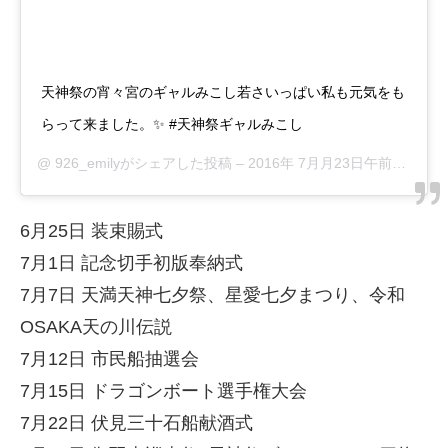
天神祭の宵々宮のギャルみこし若さいっぱい私も元気をも
らって来ました。✨ #天神祭ギャルみこし
@
926_emily
がシェアした投稿 –
2016年 7月月23日午前1時18分PDT
6月25日 装束賜式
7月1日 記念切手初版奉納式
7月7日 天満天神七夕祭、星愛七夕まつり、令和
OSAKA天の川伝説
7月12日 市民船抽選会
7月15日 ドラゴンボート選手権大会
7月22日 伏見三十石船献酒式