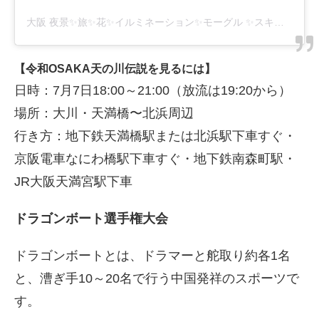
大阪 夜景✨旅✨花✨イルミネーション✨モーグル ✨スキー
さん(@
【令和OSAKA天の川伝説を見るには】
日時：7月7日18:00～21:00（放流は19:20から）
場所：大川・天満橋〜北浜周辺
行き方：地下鉄天満橋駅または北浜駅下車すぐ・
京阪電車なにわ橋駅下車すぐ・地下鉄南森町駅・
JR大阪天満宮駅下車
ドラゴンボート選手権大会
ドラゴンボートとは、ドラマーと舵取り約各1名
と、漕ぎ手10～20名で行う中国発祥のスポーツで
す。