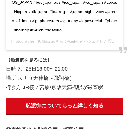
OS_JAPAN #bestjapanpics #icu_japan #wu_japan #Loves
_Nippon #ptk_japan #team_jp_ #japan_night_view #japa
n_of_insta #ig_photostars #ig_today #igpowerclub #photo
_shorttrip #KeiichiroMatsuo
Photographer_K.Matsuo
さん(@keilylife)がシェアした投稿 –
20
【船渡御を見るには】
日時 7月25日18:00〜21:00
場所 大川（天神橋～飛翔橋）
行き方 JR桜ノ宮駅/京阪天満橋駅が最寄駅
船渡御についてもっと詳しく知る