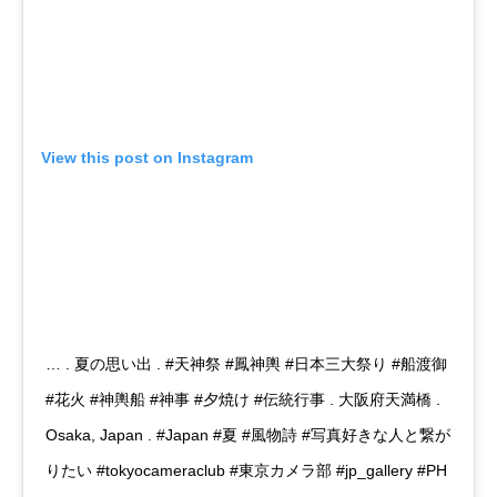
View this post on Instagram
… . 夏の思い出 . #天神祭 #鳳神輿 #日本三大祭り #船渡御
#花火 #神輿船 #神事 #夕焼け #伝統行事 . 大阪府天満橋 .
Osaka, Japan . #Japan #夏 #風物詩 #写真好きな人と繋が
りたい #tokyocameraclub #東京カメラ部 #jp_gallery #PH