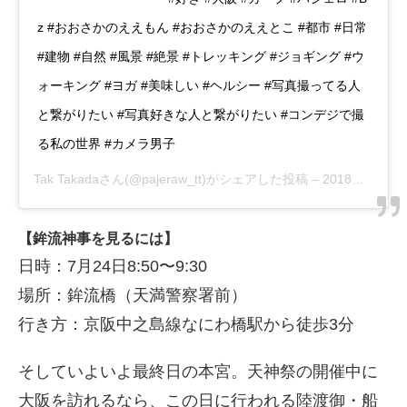
z #おおさかのええもん #おおさかのええとこ #都市 #日常
#建物 #自然 #風景 #絶景 #トレッキング #ジョギング #ウ
ォーキング #ヨガ #美味しい #ヘルシー #写真撮ってる人
と繋がりたい #写真好きな人と繋がりたい #コンデジで撮
る私の世界 #カメラ男子
Tak Takada
さん(@pajeraw_tt)がシェアした投稿 –
2018年 7月月24日午前10時36分PDT
【鉾流神事を見るには】
日時：7月24日8:50〜9:30
場所：鉾流橋（天満警察署前）
行き方：京阪中之島線なにわ橋駅から徒歩3分
そしていよいよ最終日の本宮。天神祭の開催中に
大阪を訪れるなら、この日に行われる陸渡御・船