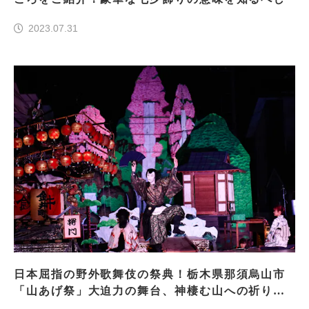
2023.07.31
日本屈指の野外歌舞伎の祭典！栃木県那須烏山市
「山あげ祭」大迫力の舞台、神棲む山への祈りあ
り